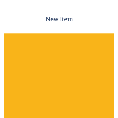
New Item